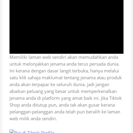
Memiliki laman web sendiri akan memudahkan anda
untuk melonjakkan jenama anda terus persada dunia.
Ini kerana dengan dasar langit terbuka, hanya melalui
satu klik sahaja maklumat tentang jenama atau produk
anda akan terpapar ke seluruh dunia. jadi jangan
abaikan peluang yang besar untuk memperkenalkan
jenama anda di platform yang amat baik ini. Jika Tiktok
Shop anda ditutup pun, anda tak akan gusar kerana
pelanggan-pelanggan anda telah pun beralih ke laman
web milik anda sendiri.