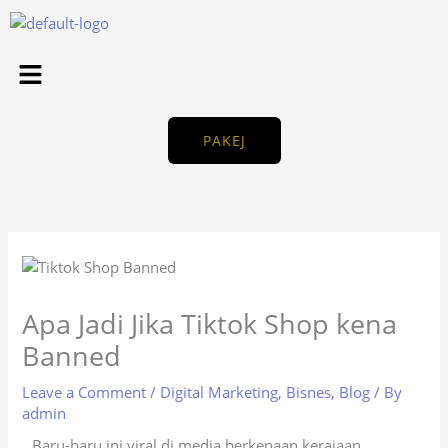
Skip
facebook
instagram
linkedin
youtube
to
content
Menu
PAKEJ
Apa Jadi Jika Tiktok Shop kena
Banned
Leave a Comment
/
Digital Marketing
,
Bisnes
,
Blog
/ By
admin
Baru-baru ini viral di media berkenaan kerajaan